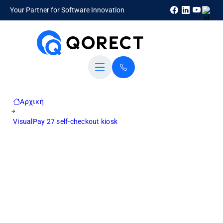
Your Partner for Software Innovation
Αρχική
VisualPay 27 self-checkout kiosk
15,6" Συμπαγές Self-Service Kiosk, ευέλικτο και
ισχυρό.