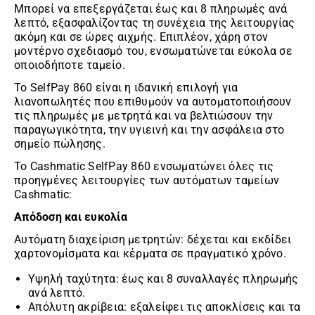
Μπορεί να επεξεργάζεται έως και 8 πληρωμές ανά
λεπτό, εξασφαλίζοντας τη συνέχεια της λειτουργίας
ακόμη και σε ώρες αιχμής. Επιπλέον, χάρη στον
μοντέρνο σχεδιασμό του, ενσωματώνεται εύκολα σε
οποιοδήποτε ταμείο.
Το SelfPay 860 είναι η ιδανική επιλογή για
λιανοπωλητές που επιθυμούν να αυτοματοποιήσουν
τις πληρωμές με μετρητά και να βελτιώσουν την
παραγωγικότητα, την υγιεινή και την ασφάλεια στο
σημείο πώλησης.
Το Cashmatic SelfPay 860 ενσωματώνει όλες τις
προηγμένες λειτουργίες των αυτόματων ταμείων
Cashmatic:
Απόδοση και ευκολία
Αυτόματη διαχείριση μετρητών: δέχεται και εκδίδει
χαρτονομίσματα και κέρματα σε πραγματικό χρόνο.
Υψηλή ταχύτητα: έως και 8 συναλλαγές πληρωμής
ανά λεπτό.
Απόλυτη ακρίβεια: εξαλείφει τις αποκλίσεις και τα