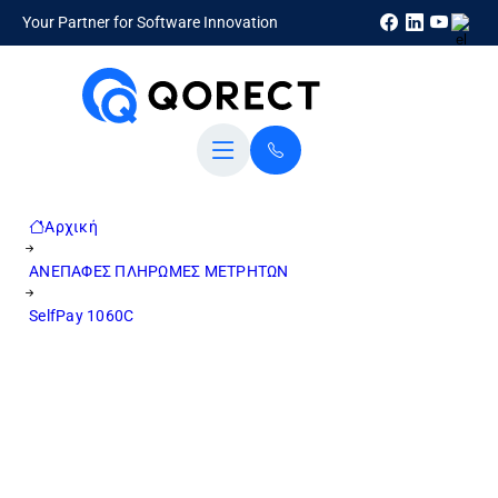
Your Partner for Software Innovation
Αρχική
ΑΝΕΠΑΦΕΣ ΠΛΗΡΩΜΕΣ ΜΕΤΡΗΤΩΝ
SelfPay 1060C
Το Cashmatic SelfPay 1060C είναι το αυτόματο