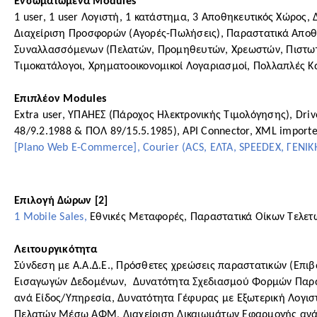
Ενσωματωμένα Modules
1 user, 1 user Λογιστή, 1 κατάστημα, 3 Αποθηκευτικός Χώρος,
Διαχείριση Προσφορών (Αγορές-Πωλήσεις), Παραστατικά Αποθ
Συναλλασσόμενων (Πελατών, Προμηθευτών, Χρεωστών, Πιστωτών
Τιμοκατάλογοι, Χρηματοοικονομικοί Λογαριασμοί, Πολλαπλές Κα
Επιπλέον Modules
Extra user, ΥΠΑΗΕΣ (Πάροχος Ηλεκτρονικής Τιμολόγησης), Dri
48/9.2.1988 & ΠΟΛ 89/15.5.1985), API Connector, XML importer
[Plano Web E-Commerce], Courier (ACS, ΕΛΤΑ, SPEEDEX, ΓΕΝ
Επιλογή Δώρων [2]
1 Mobile Sales, 
Εθνικές Μεταφορές, Παραστατικά Οίκων Τελετώ
Λειτουργικότητα
Σύνδεση με Α.Α.Δ.Ε., Πρόσθετες χρεώσεις παραστατικών (Επι
Εισαγωγών Δεδομένων,  Δυνατότητα Σχεδιασμού Φορμών Παρασ
ανά Είδος/Υπηρεσία, Δυνατότητα Γέφυρας με Εξωτερική Λογιστι
Πελατών Μέσω ΑΦΜ, Διαχείριση Δικαιωμάτων Εφαρμογής ανά Χ