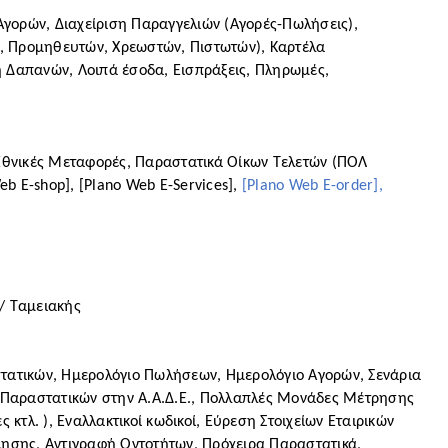
Αγορών, Διαχείριση Παραγγελιών (Αγορές-Πωλήσεις), 
 Προμηθευτών, Χρεωστών, Πιστωτών), Καρτέλα 
Δαπανών, Λοιπά έσοδα, Εισπράξεις, Πληρωμές, 
 Εθνικές Μεταφορές, Παραστατικά Οίκων Τελετών (ΠΟΛ 
b E-shop], [Plano Web E-Services], 
[Plano Web E-order], 
/ Ταμειακής
τατικών, Ημερολόγιο Πωλήσεων, Ημερολόγιο Αγορών, Σενάρια 
Παραστατικών στην Α.Α.Δ.Ε., Πολλαπλές Μονάδες Μέτρησης 
λ. ), Εναλλακτικοί κωδικοί, Εύρεση Στοιχείων Εταιρικών 
σης, Αντιγραφή Οντοτήτων, Πρόχειρα Παραστατικά, 