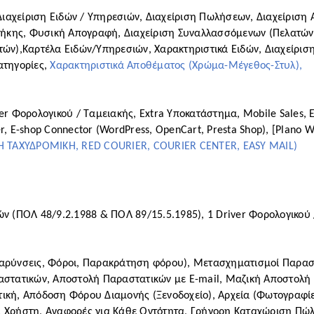
 Διαχείριση Ειδών / Υπηρεσιών, Διαχείριση Πωλήσεων, Διαχείριση 
ήκης, Φυσική Απογραφή, Διαχείριση Συναλλασσόμενων (Πελατών,
),Καρτέλα Ειδών/Υπηρεσιών, Χαρακτηριστικά Ειδών, Διαχείριση 
τηγορίες, 
Χαρακτηριστικά Αποθέματος (Χρώμα-Μέγεθος-Στυλ), 
ver Φορολογικού / Ταμειακής, Extra Υποκατάστημα, Mobile Sales,
, E-shop Connector (WordPress, OpenCart, Presta Shop), [Plano We
ΙΚΗ ΤΑΧΥΔΡΟΜΙΚΗ, RED COURIER, COURIER CENTER, EASY MAIL)
ν (ΠΟΛ 48/9.2.1988 & ΠΟΛ 89/15.5.1985), 1 Driver Φορολογικού 
βαρύνσεις, Φόροι, Παρακράτηση φόρου), Μετασχηματισμοί Παρασ
τατικών, Αποστολή Παραστατικών με E-mail, Μαζική Αποστολή 
κή, Απόδοση Φόρου Διαμονής (Ξενοδοχείο), Αρχεία (Φωτογραφίες κτ
ρήστη, Αναφορές για Κάθε Οντότητα, Γρήγορη Καταχώριση Πώλη