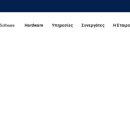
Hardware
Υπηρεσίες
Συνεργάτες
Η Εταιρε
Software
Cloud Infrastructure 160GB storage, 16GB