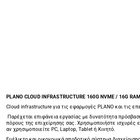
PLANO CLOUD INFRASTRUCTURE 160G NVME / 16G RAM 
Cloud infrastructure για τις εφαρμογές PLANO και τις ε
Παρέχεται επιφάνεια εργασίας με δυνατότητα πρόσβαση
πόρους της επιχείρησης σας. Χρησιμοποιήστε ισχυρές ε
αν χρησιμοποιείτε PC, Laptop, Tablet ή Κινητό.
Ευέλικτο και οικονομικά αποδοτικό σύστημα διαχείριση