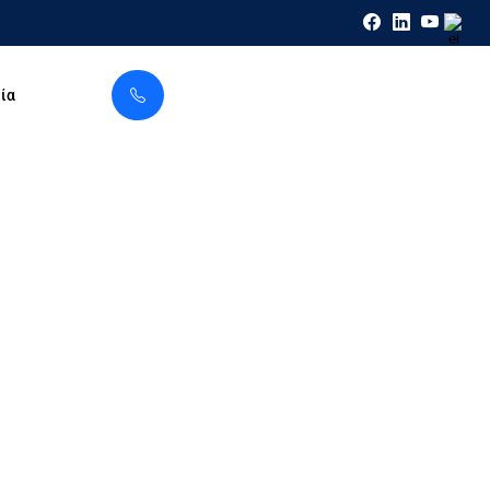
ία
 RAM, 1,6TB Bandwidth + Firewall